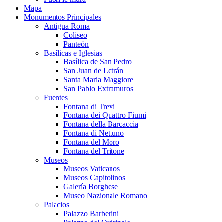
Mapa
Monumentos Principales
Antigua Roma
Coliseo
Panteón
Basílicas e Iglesias
Basílica de San Pedro
San Juan de Letrán
Santa Maria Maggiore
San Pablo Extramuros
Fuentes
Fontana di Trevi
Fontana dei Quattro Fiumi
Fontana della Barcaccia
Fontana di Nettuno
Fontana del Moro
Fontana del Tritone
Museos
Museos Vaticanos
Museos Capitolinos
Galería Borghese
Museo Nazionale Romano
Palacios
Palazzo Barberini