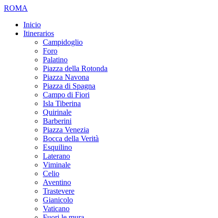
ROMA
Inicio
Itinerarios
Campidoglio
Foro
Palatino
Piazza della Rotonda
Piazza Navona
Piazza di Spagna
Campo di Fiori
Isla Tiberina
Quirinale
Barberini
Piazza Venezia
Bocca della Verità
Esquilino
Laterano
Viminale
Celio
Aventino
Trastevere
Gianicolo
Vaticano
Fuori le mura