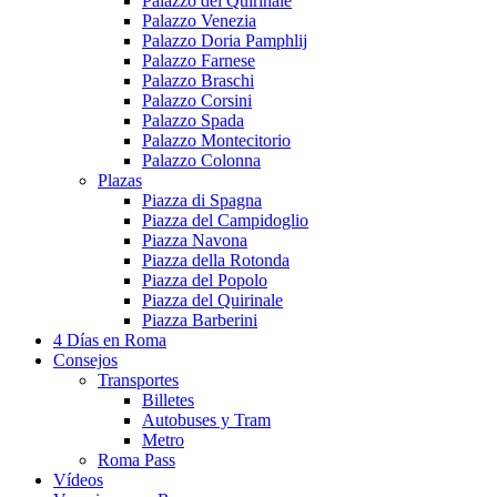
Palazzo del Quirinale
Palazzo Venezia
Palazzo Doria Pamphlij
Palazzo Farnese
Palazzo Braschi
Palazzo Corsini
Palazzo Spada
Palazzo Montecitorio
Palazzo Colonna
Plazas
Piazza di Spagna
Piazza del Campidoglio
Piazza Navona
Piazza della Rotonda
Piazza del Popolo
Piazza del Quirinale
Piazza Barberini
4 Días en Roma
Consejos
Transportes
Billetes
Autobuses y Tram
Metro
Roma Pass
Vídeos