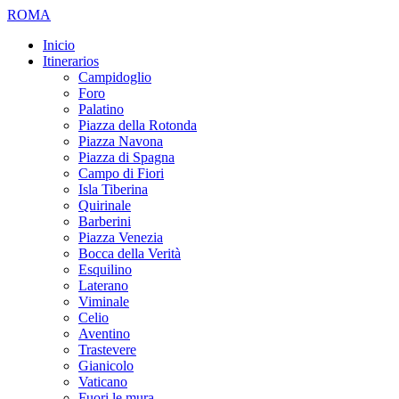
ROMA
Inicio
Itinerarios
Campidoglio
Foro
Palatino
Piazza della Rotonda
Piazza Navona
Piazza di Spagna
Campo di Fiori
Isla Tiberina
Quirinale
Barberini
Piazza Venezia
Bocca della Verità
Esquilino
Laterano
Viminale
Celio
Aventino
Trastevere
Gianicolo
Vaticano
Fuori le mura