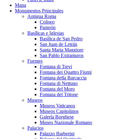
Mapa
Monumentos Principales
Antigua Roma
Coliseo
Panteón
Basílicas e Iglesias
Basílica de San Pedro
San Juan de Letrán
Santa Maria Maggiore
San Pablo Extramuros
Fuentes
Fontana di Trevi
Fontana dei Quattro Fiumi
Fontana della Barcaccia
Fontana di Nettuno
Fontana del Moro
Fontana del Tritone
Museos
Museos Vaticanos
Museos Capitolinos
Galería Borghese
Museo Nazionale Romano
Palacios
Palazzo Barberini