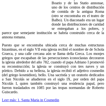
Boario y de las Statio annonae,
uno de los centros de distribución
de comida de la antigua Roma
(otro se encontraba en el teatro de
Balbo). Un diaconado era un lugar
donde las distribuciones de caridad
se entregaban a los pobres, y
parece que semejante institución se habría construido cerca de la
annona romana.
Puesto que se encontraba ubicada cerca de muchas estructuras
bizantinas, en el siglo VII esta iglesia recibió el nombre de de Schola
Graeca, y una calle cercana aún se llama della Greca. Los monjes
griegos que escapaban de las persecuciones iconoclastas decoraron
la iglesia alrededor del año 782, cuando el papa Adriano I promovió
su reconstrucción; la iglesia se construyó con tres naves y un
pórtico. Debido a su belleza, la iglesia recibió el adjetivo cosmedin
(del griego kosmidion), bello. Una sacristía y un oratorio dedicados
a San Nicolás se añadieron en el siglo IX, por orden del papa
Nicolás I, quien también construyó una residencia papal, pero
fueron trasladados en 1085 por las tropas normandas de Roberto
Guiscardo.
Leer más: 1. Santa Maria in Cosmedin