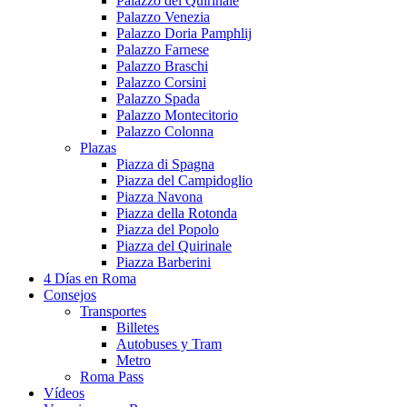
Palazzo del Quirinale
Palazzo Venezia
Palazzo Doria Pamphlij
Palazzo Farnese
Palazzo Braschi
Palazzo Corsini
Palazzo Spada
Palazzo Montecitorio
Palazzo Colonna
Plazas
Piazza di Spagna
Piazza del Campidoglio
Piazza Navona
Piazza della Rotonda
Piazza del Popolo
Piazza del Quirinale
Piazza Barberini
4 Días en Roma
Consejos
Transportes
Billetes
Autobuses y Tram
Metro
Roma Pass
Vídeos