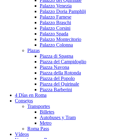
Palazzo del Quirinale
Palazzo Venezia
Palazzo Doria Pamphlij
Palazzo Farnese
Palazzo Braschi
Palazzo Corsini
Palazzo Spada
Palazzo Montecitorio
Palazzo Colonna
Plazas
Piazza di Spagna
Piazza del Campidoglio
Piazza Navona
Piazza della Rotonda
Piazza del Popolo
Piazza del Quirinale
Piazza Barberini
4 Días en Roma
Consejos
Transportes
Billetes
Autobuses y Tram
Metro
Roma Pass
Vídeos