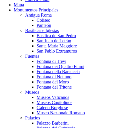
Mapa
Monumentos Principales
Antigua Roma
Coliseo
Panteón
Basílicas e Iglesias
Basílica de San Pedro
San Juan de Letrán
Santa Maria Maggiore
San Pablo Extramuros
Fuentes
Fontana di Trevi
Fontana dei Quattro Fiumi
Fontana della Barcaccia
Fontana di Nettuno
Fontana del Moro
Fontana del Tritone
Museos
Museos Vaticanos
Museos Capitolinos
Galería Borghese
Museo Nazionale Romano
Palacios
Palazzo Barberini