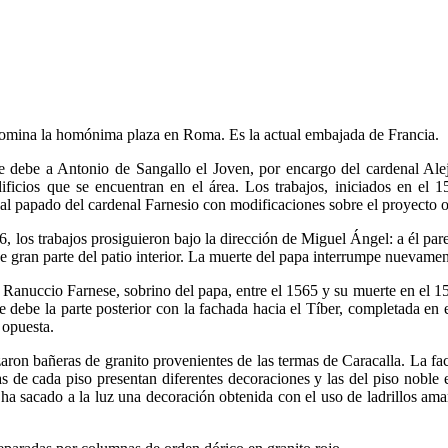
domina la homónima plaza en Roma. Es la actual embajada de Francia.
se debe a Antonio de Sangallo el Joven, por encargo del cardenal Ale
dificios que se encuentran en el área. Los trabajos, iniciados en e
 al papado del cardenal Farnesio con modificaciones sobre el proyecto 
6, los trabajos prosiguieron bajo la dirección de Miguel Ángel: a él par
de gran parte del patio interior. La muerte del papa interrumpe nuevamen
 Ranuccio Farnese, sobrino del papa, entre el 1565 y su muerte en el 1
e debe la parte posterior con la fachada hacia el Tíber, completada en
 opuesta.
aron bañeras de granito provenientes de las termas de Caracalla. La fach
nas de cada piso presentan diferentes decoraciones y las del piso noble
 ha sacado a la luz una decoración obtenida con el uso de ladrillos amar