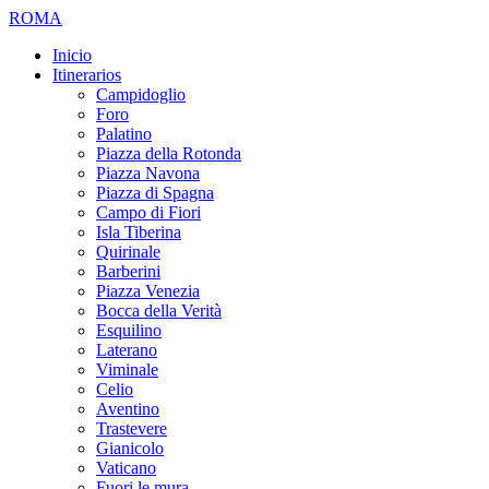
ROMA
Inicio
Itinerarios
Campidoglio
Foro
Palatino
Piazza della Rotonda
Piazza Navona
Piazza di Spagna
Campo di Fiori
Isla Tiberina
Quirinale
Barberini
Piazza Venezia
Bocca della Verità
Esquilino
Laterano
Viminale
Celio
Aventino
Trastevere
Gianicolo
Vaticano
Fuori le mura