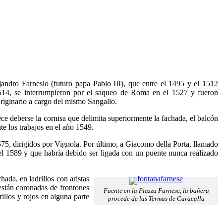
jandro Farnesio (futuro papa Pablo III), que entre el 1495 y el 1512
l 1514, se interrumpieron por el saqueo de Roma en el 1527 y fueron
originario a cargo del mismo Sangallo.
ece deberse la cornisa que delimita superiormente la fachada, el balcón
te los trabajos en el año 1549.
575, dirigidos por Vignola. Por último, a Giacomo della Porta, llamado
 el 1589 y que habría debido ser ligada con un puente nunca realizado
ada, en ladrillos con aristas
 están coronadas de frontones
Fuente en la Piazza Farnese, la bañera
illos y rojos en alguna parte
procede de las Termas de Caracalla