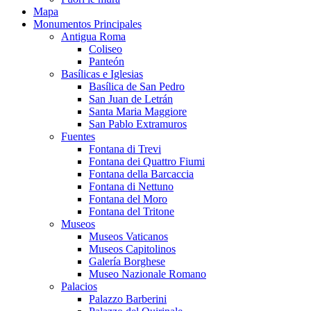
Mapa
Monumentos Principales
Antigua Roma
Coliseo
Panteón
Basílicas e Iglesias
Basílica de San Pedro
San Juan de Letrán
Santa Maria Maggiore
San Pablo Extramuros
Fuentes
Fontana di Trevi
Fontana dei Quattro Fiumi
Fontana della Barcaccia
Fontana di Nettuno
Fontana del Moro
Fontana del Tritone
Museos
Museos Vaticanos
Museos Capitolinos
Galería Borghese
Museo Nazionale Romano
Palacios
Palazzo Barberini