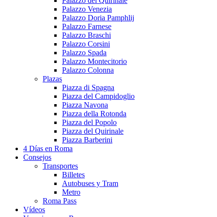
Palazzo del Quirinale
Palazzo Venezia
Palazzo Doria Pamphlij
Palazzo Farnese
Palazzo Braschi
Palazzo Corsini
Palazzo Spada
Palazzo Montecitorio
Palazzo Colonna
Plazas
Piazza di Spagna
Piazza del Campidoglio
Piazza Navona
Piazza della Rotonda
Piazza del Popolo
Piazza del Quirinale
Piazza Barberini
4 Días en Roma
Consejos
Transportes
Billetes
Autobuses y Tram
Metro
Roma Pass
Vídeos