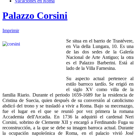
Vacaciones en Roma
Palazzo Corsini
Imprimir
Se situa en el barrio de Trastévere,
en Via della Lungara, 10. Es una
de las dos sedes de la Galería
Nacional de Arte Antiguo; la otra
es el Palazzo Barberini. Está al
lado de la Villa Farnesina.
Su aspecto actual pertenece al
estilo barroco tardío. Se erigió en
el siglo XV como villa de la
familia Riario. Durante el periodo 1659-1689 fue la residencia de
Cristina de Suecia, quien después de su conversión al catolicismo
abdicó del trono y se trasladó a vivir a Roma. Bajo su mecenazgo,
fue el lugar en el que se reunió por vez primera la romana
Accademia dell'Arcadia. En 1736 la adquirió el cardenal Neri
Corsini, sobrino de Clemente XII y encargó a Ferdinando Fuga su
reconstrucción, a la que se debe su imagen barroca actual. Durante
la ocupación napoleónica de Roma, en el palacio vivió José