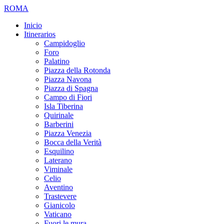
ROMA
Inicio
Itinerarios
Campidoglio
Foro
Palatino
Piazza della Rotonda
Piazza Navona
Piazza di Spagna
Campo di Fiori
Isla Tiberina
Quirinale
Barberini
Piazza Venezia
Bocca della Verità
Esquilino
Laterano
Viminale
Celio
Aventino
Trastevere
Gianicolo
Vaticano
Fuori le mura