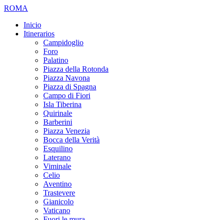
ROMA
Inicio
Itinerarios
Campidoglio
Foro
Palatino
Piazza della Rotonda
Piazza Navona
Piazza di Spagna
Campo di Fiori
Isla Tiberina
Quirinale
Barberini
Piazza Venezia
Bocca della Verità
Esquilino
Laterano
Viminale
Celio
Aventino
Trastevere
Gianicolo
Vaticano
Fuori le mura