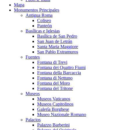
Mapa
Monumentos Principales
Antigua Roma
Coliseo
Panteón
Basílicas e Iglesias
Basílica de San Pedro
San Juan de Letrán
Santa Maria Maggiore
San Pablo Extramuros
Fuentes
Fontana di Trevi
Fontana dei Quattro Fiumi
Fontana della Barcaccia
Fontana di Nettuno
Fontana del Moro
Fontana del Tritone
Museos
Museos Vaticanos
Museos Capitolinos
Galería Borghese
Museo Nazionale Romano
Palacios
Palazzo Barberini