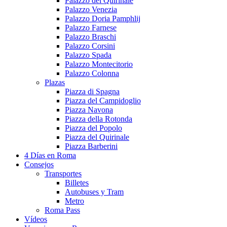
Palazzo del Quirinale
Palazzo Venezia
Palazzo Doria Pamphlij
Palazzo Farnese
Palazzo Braschi
Palazzo Corsini
Palazzo Spada
Palazzo Montecitorio
Palazzo Colonna
Plazas
Piazza di Spagna
Piazza del Campidoglio
Piazza Navona
Piazza della Rotonda
Piazza del Popolo
Piazza del Quirinale
Piazza Barberini
4 Días en Roma
Consejos
Transportes
Billetes
Autobuses y Tram
Metro
Roma Pass
Vídeos